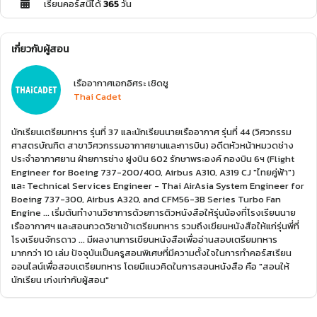
เรียนคอร์สนี้ได้
365
วัน
เกี่ยวกับผู้สอน
เรืออากาศเอกอิศระ เชิดชู
Thai Cadet
นักเรียนเตรียมทหาร รุ่นที่ 37 และนักเรียนนายเรืออากาศ รุ่นที่ 44 (วิศวกรรม
ศาสตรบัณฑิต สาขาวิศวกรรมอากาศยานและการบิน) อดีตหัวหน้าหมวดช่าง
ประจำอากาศยาน ฝ่ายการช่าง ฝูงบิน 602 รักษาพระองค์ กองบิน 6ฯ (Flight
Engineer for Boeing 737-200/400, Airbus A310, A319 CJ "ไทยคู่ฟ้า")
และ Technical Services Engineer - Thai AirAsia System Engineer for
Boeing 737-300, Airbus A320, and CFM56-3B Series Turbo Fan
Engine ... เริ่มต้นทำงานวิชาการด้วยการติวหนังสือให้รุ่นน้องที่โรงเรียนนาย
เรืออากาศฯ และสอนกวดวิชาเข้าเตรียมทหาร รวมถึงเขียนหนังสือให้แก่รุ่นพี่ที่
โรงเรียนจักรดาว ... มีผลงานการเขียนหนังสือเพื่ออ่านสอบเตรียมทหาร
มากกว่า 10 เล่ม ปัจจุบันเป็นครูสอนพิเศษที่มีความตั้งใจในการทำคอร์สเรียน
ออนไลน์เพื่อสอบเตรียมทหาร โดยมีแนวคิดในการสอนหนังสือ คือ "สอนให้
นักเรียน เก่งเท่ากับผู้สอน"