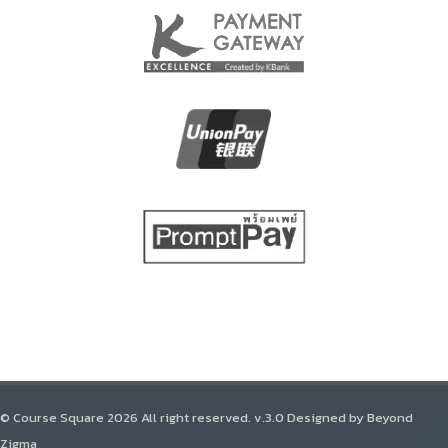
© Course Square 2026 All right reserved. v.3.0 Designed by Beyond
Zigma