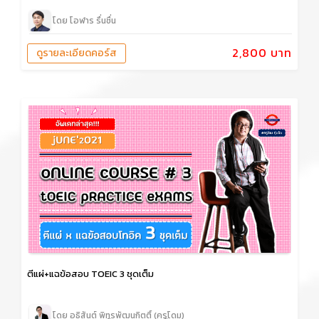
โดย โอฬาร รื่นชื่น
2,800 บาท
ดูรายละเอียดคอร์ส
ตีแผ่+แฉข้อสอบ TOEIC 3 ชุดเต็ม
โดย อธิสันต์ พิทูรพัฒนกิตติ์ (ครูโดม)