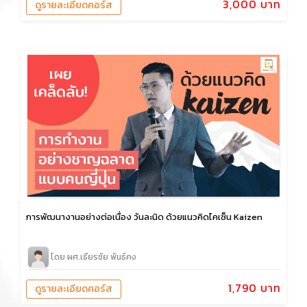
3,000 บาท
ดูรายละเอียดคอร์ส
การพัฒนางานอย่างต่อเนื่อง วันละนิด ด้วยแนวคิดไคเซ็น Kaizen
โดย ผศ.เธียรชัย พันธ์คง
1,790 บาท
ดูรายละเอียดคอร์ส