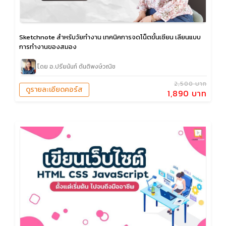
Sketchnote สำหรับวัยทำงาน เทคนิคการจดโน็ตขั้นเซียน เลียนแบบ
การทำงานของสมอง
โดย อ.ปรียนันท์ ตันติพงษ์วณิช
2,500 บาท
ดูรายละเอียดคอร์ส
1,890 บาท