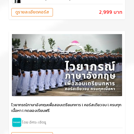
2,999 บาท
ดูรายละเอียดคอร์ส
ไวยากรณ์ภาษาอังกฤษเพื่อสอบเตรียมทหาร l คอร์สเดียวจบ l ครบทุก
เนื้อหา l ทดลองเรียนฟรี
โดย อิศระ เชิดชู