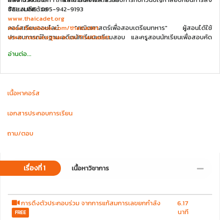
ข้อสอบอีกด้วย
TEL./LINE : 095-942-9193
www.thaicadet.org
คอร์สเรียนออนไลน์ "คณิตศาสตร์เพื่อสอบเตรียมทหาร" ผู้สอนได้ใช้
www.facebook.com/thaicadet
ประสบการณ์ในฐานะอดีตนักเรียนเตรียมสอบ และครูสอนนักเรียนเพื่อสอบคัด
www.coursesquare.co/ThaiCadet
เลือกเข้าเป็นนักเรียน
เตรียมทหารกว่าสิบปี ในการถ่ายทอดความรู้ หวังเป็นอย่าง
อ่านต่อ...
ยิ่งว่าจะเกิดประโยชน์อย่างสูงสุดสำหรับน้องๆ ทุกคน
#แบ่งปันเป็น
วิทยาทาน
โดย พี่แฮท (นตท.37 นนอ.44)
--
เนื้อหาคอร์ส
เอกสารประกอบการเรียน
ถาม/ตอบ
เรื่องที่ 1
เนื้อหาวิชาการ
การดึงตัวประกอบร่วม จากการแก้สมการเลขยกกำลัง
6.17
นาที
FREE