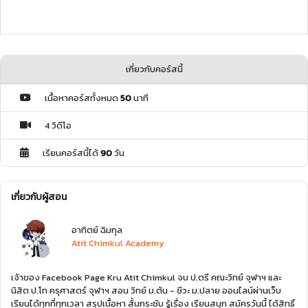
Ing********sky
10 ปีที่แล้ว
เกี่ยวกับคอร์สนี้
เนื้อหาคอร์สทั้งหมด
50
นาที
4 วิดีโอ
สอนดีมากค่ะเข้าใจง่ายชอบ
บบบบบบบบบบบบบบบบบบบบบบบ
เรียนคอร์สนี้ได้
90
วัน
พิช********สดี
10 ปีที่แล้ว
เกี่ยวกับผู้สอน
อาทิตย์ ฉิมกุล
Atit Chimkul Academy
เจ้าของ Facebook Page Kru Atit Chimkul จบ ป.ตรี คณะวิทย์ จุฬาฯ และ
นิสิต ป.โท ครุศาสตร์ จุฬาฯ สอน วิทย์ ม.ต้น - ชีวะ ม.ปลาย ออนไลน์ผ่านเว็บ
เรียนได้ทุกที่ทุกเวลา สรุปเนื้อหา สั้นกระชับ รู้เรื่อง เรียนสนุก สมัครวันนี้ ได้สิทธิ์