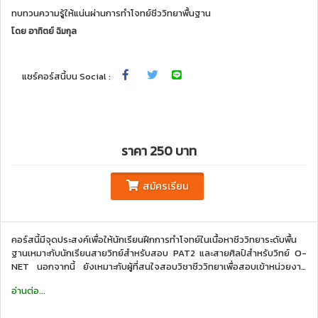
ทบทวนความรู้ให้แน่นผ่านการทำโจทย์ชีววิทยาพื้นฐาน
โดย
อาทิตย์ ฉิมกุล
แชร์คอร์สนี้บน Social :
ราคา 250 บาท
สมัครเรียน
คอร์สนี้มีจุดประสงค์เพื่อให้นักเรียนฝึกการทำโจทย์ในเนื้อหาชีววิทยาระดับพื้น
ฐานเหมาะกับนักเรียนสายวิทย์สำหรับสอบ PAT2 และสายศิลป์สำหรับวิทย์ O-
NET นอกจากนี้ ยังเหมาะกับผู้ที่สนใจสอบวิชาชีววิทยาเพื่อสอบเข้าหน่วยงาน
ต่าง ๆ ทั้งภาครัฐและเอกชน สอนโดยครูอาทิตย์ วิทยาศาสตรบัณฑิต จุฬาฯ และ
อ่านต่อ...
กำลังศึกษาปริญญาโท ครุศาสตร์ จุฬาฯ