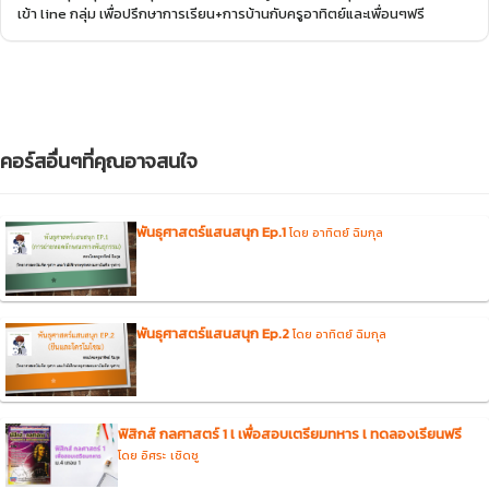
เข้า line กลุ่ม เพื่อปรึกษาการเรียน+การบ้านกับครูอาทิตย์และเพื่อนๆฟรี
คอร์สอื่นๆที่คุณอาจสนใจ
พันธุศาสตร์แสนสนุก Ep.1
โดย อาทิตย์ ฉิมกุล
พันธุศาสตร์แสนสนุก Ep.2
โดย อาทิตย์ ฉิมกุล
ฟิสิกส์ กลศาสตร์ 1 l เพื่อสอบเตรียมทหาร l ทดลองเรียนฟรี
โดย อิศระ เชิดชู