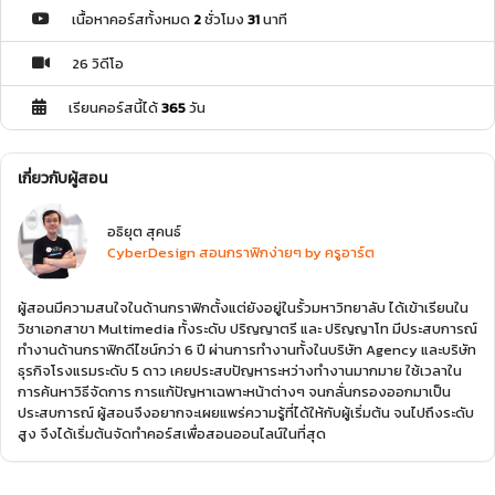
เนื้อหาคอร์สทั้งหมด
2
ชั่วโมง
31
นาที
26 วิดีโอ
เรียนคอร์สนี้ได้
365
วัน
เกี่ยวกับผู้สอน
อธิยุต สุคนธ์
CyberDesign สอนกราฟิกง่ายๆ by ครูอาร์ต
ผู้สอนมีความสนใจในด้านกราฟิกตั้งแต่ยังอยู่ในรั้วมหาวิทยาลับ ได้เข้าเรียนใน
วิชาเอกสาขา Multimedia ทั้งระดับ ปริญญาตรี และ ปริญญาโท มีประสบการณ์
ทำงานด้านกราฟิกดีไซน์กว่า 6 ปี ผ่านการทำงานทั้งในบริษัท Agency และบริษัท
ธุรกิจโรงแรมระดับ 5 ดาว เคยประสบปัญหาระหว่างทำงานมากมาย ใช้เวลาใน
การค้นหาวิธีจัดการ การแก้ปัญหาเฉพาะหน้าต่างๆ จนกลั่นกรองออกมาเป็น
ประสบการณ์ ผู้สอนจึงอยากจะเผยแพร่ความรู้ที่ได้ให้กับผู้เริ่มต้น จนไปถึงระดับ
สูง จึงได้เริ่มต้นจัดทำคอร์สเพื่อสอนออนไลน์ในที่สุด