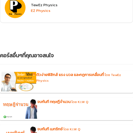
TewEz Physics
EZ Physics
คอร์สอื่นๆที่คุณอาจสนใจ
ติวง่ายฟิสิกส์ แรง มวล และกฏการเคลื่อนที่
โดย TewEz
Physics
จบกันที ทฤษฎีจำนวน
โดย K.I.W Q
จบกันที เมทริกซ์
โดย K.I.W Q