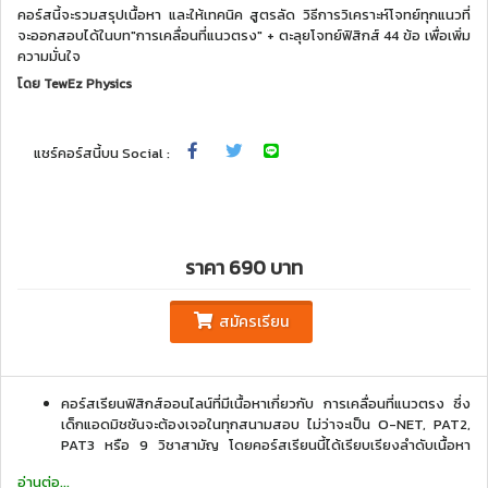
คอร์สนี้จะรวมสรุปเนื้อหา และให้เทคนิค สูตรลัด วิธีการวิเคราะห์โจทย์ทุกแนวที่
จะออกสอบได้ในบท"การเคลื่อนที่แนวตรง" + ตะลุยโจทย์ฟิสิกส์ 44 ข้อ เพื่อเพิ่ม
ความมั่นใจ
โดย
TewEz Physics
แชร์คอร์สนี้บน Social :
ราคา 690 บาท
สมัครเรียน
คอร์สเรียนฟิสิกส์ออนไลน์ที่มีเนื้อหาเกี่ยวกับ การเคลื่อนที่แนวตรง ซึ่ง
เด็กแอดมิชชันจะต้องเจอในทุกสนามสอบ ไม่ว่าจะเป็น O-NET, PAT2,
PAT3 หรือ 9 วิชาสามัญ โดยคอร์สเรียนนี้ได้เรียบเรียงลำดับเนื้อหา
ฟิสิกส์กลศาสตร์ใหม่ ให้เข้าใจง่ายมากขึ้น 13 บทเรียน ใช้เวลาเรียน
อ่านต่อ...
เพียง 3 ชั่วโมง 20 นาทีเท่านั้น!