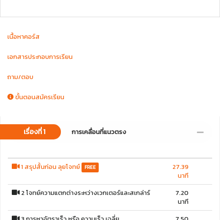
นอกจากนี้ยังมีเทคนิคในการทำโจทย์ที่สามารถใช้ได้จริงทุกสนามสอบ!
โดยไม่ต้องเสียเวลาจำสูตรให้มากมาย พร้อมแนวข้อสอบที่ครอบคลุม
คอร์สนี้ไม่เพียงจะทำให้คุณได้รับคะแนนวิชาฟิสิกส์ที่มากขึ้น แต่ยัง
เนื้อหาคอร์ส
สามารถใช้คะแนนเพื่อยื่นเข้ามหาวิทยาลัยและคณะในฝันได้อย่างแน่นอน!
เอกสารประกอบการเรียน
ถาม/ตอบ
ขั้นตอนสมัครเรียน
เรื่องที่ 1
การเคลื่อนที่แนวตรง
1 สรุปสั้นก่อน ลุยโจทย์
27.39
FREE
นาที
2 โจทย์ความแตกต่างระหว่างเวกเตอร์และสเกล่าร์
7.20
นาที
3 การหาอัตราเร็ว หรือ ความเร็ว เฉลี่ย
7.50