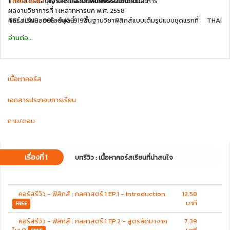
1" โดยได้รับอนุญาตจาก
THAI CADET
คอร์สเรียนออนไลน์เพื่อสอบเตรียมทหาร
สำนักพิมพ์ธรรมบัณฑิต
แล้ว
.
ผลงานวิชาการที่ 1 เหล่าทหารบก พ.ศ. 2558
คอร์สเรียนออนไลน์ชุดนี้ พื้นฐานวิชาฟิสิกส์แบบเต็มรูปแบบชุดแรกที่ THAI
TEL./LINE : 095-942-9193
CADET ได้จัดทำขึ้น โดยได้สอนทั้งในส่วนของเนื้อหา, ตัวอย่างระหว่างบท
www.thaicadet.org
อ่านต่อ...
เรียน, และการเฉลยในส่วนของแบบทดสอบท้ายบทเรียนแบบละเอียดสุด ๆ เพื่อ
www.facebook.com/thaicadet
ให้นักเรียนเตรียมสอบเตรียมทหารได้เรียนรู้แบบ Step by Step จากระดับที่
www.coursesquare.co/ThaiCadet
ง่ายไปถึงระดับที่ยากมาก ๆ โดยได้สอดแทรกทั้งแนวคิด ตัวอย่างการอธิบาย
และการคำนวณ เพื่อให้ผู้เรียนได้เห็นภาพและสามารถตีความทำความเข้าใจใน
เนื้อหาคอร์ส
เนื้อหาเรื่องนั้นๆ ได้เป็นอย่างดี
ทั้งนี้ เนื้อหาของคอร์สเรียนออนไลน์ชุดนี้ ประกอบด้วย
เอกสารประกอบการเรียน
บทที่ 1 : บทนำ
ซึ่งอธิบายถึง ความหมายของวิชาฟิสิกส์, ปริมาณการวัด หน่วย
ถาม/ตอบ
การวัด และคำอุปสรรค, เลขนัยสำคัญ, การบันทึกผลการวัดโดยใช้เครื่องมือวัด,
การบันทึกผลการวัดโดยระบุค่าความไม่แน่นอน, การทดลองในวิชาฟิสิกส์, และ
การวิเคราะห์ผลการทดลอง
เรื่องที่ 1
บทรีวิว : เนื้อหาคอร์สเรียนที่น่าสนใจ
บทที่ 2 : การเคลื่อนที่แนวตรง
ซึ่งอธิบายถึง ปริมาณทางฟิสิกส์, การหาเวกเตอร์
ลัพธ์, การบอกตำแหน่งของวัตถุบนแนวเส้นตรง, ระยะทางและการกระจัด,
อัตราเร็วและความเร็ว, ความเร่งเฉลี่ย, เครื่องเคาะสัญญาณเวลา, การแปลความ
คอร์สรีวิว - ฟิสิกส์ : กลศาสตร์ 1 EP.1 - Introduction
12.58
หมายกราฟ, การคำนวณกราฟ s-t/ v-t/ และ a-t, การคำนวณการเคลื่อนที่ของ
นาที
FREE
วัตถุที่เคลื่อนที่แนวราบด้วยความเร่งคงตัว, และการคำนวณการตกของวัตถุ
แบบอิสระ
คอร์สรีวิว - ฟิสิกส์ : กลศาสตร์ 1 EP.2 - สูตรลัดมาจาก
7.39