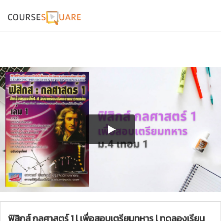
ฟิสิกส์ กลศาสตร์ 1 l เพื่อสอบเตรียมทหาร l ทดลองเรียน