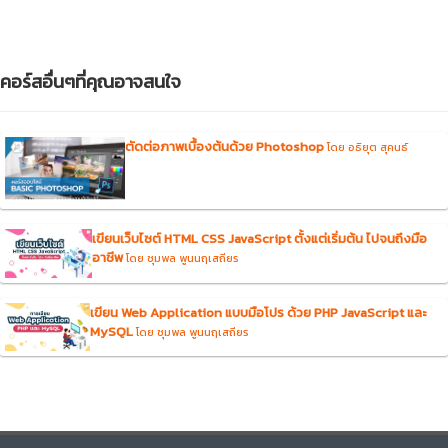
คอร์สอื่นๆที่คุณอาจสนใจ
ตัดต่อภาพเบื้องต้นด้วย Photoshop
โดย อธิยุต สุคนธ์
เขียนเว็บไซต์ HTML CSS JavaScript ตั้งแต่เริ่มต้น ไปจนถึงมือ
อาชีพ
โดย ชุมพล พูนนฤเสถียร
เขียน Web Application แบบมือโปร ด้วย PHP JavaScript และ
MySQL
โดย ชุมพล พูนนฤเสถียร