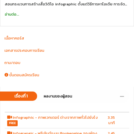
สอนกระบวนการสร้างสื่อวิดิโอ infographic ตั้งแต่วิธีการหาไอเดีย การจัดทำ
Storyboard การสร้างชิ้นงาน จนไปถึงการแอนิเมท และ export ออกมาเป็น
อ่านต่อ...
สื่อวิดิโอ โดยคอร์สนี้จะใช้โปรแกรมหลัก 3 ตัวของ Adobe คือ illustrator,
After Effects และ Premiere Pro และใช้ Camtasia เป็นโปรแกรมสำหัรบอัด
เสียงพากย์
เนื้อหาคอร์ส
อีกทั้งยังสอน Workflow ในการทำงานอย่างเป็นระบบ และง่ายต่อการกลับมา
แก้ไข
เอกสารประกอบการเรียน
คอร์สนี้จัดอยู่ในระดับกลาง จึงเหมาะกับผู้เรียนที่มีพื้นฐานการใช้โปรแกรมมา
บ้าง แต่มีความสนใจจะพัฒนาเรียนรู้เฉพาะในด้าน motion graphic
ถาม/ตอบ
ขั้นตอนสมัครเรียน
เรื่องที่ 1
ผลงานของผู้สอน
Infographic - ภาพเวกเตอร์ ต่างจากภาพทั่วไปยังไง
3.35
นาที
FREE
Infograpgic - พรีเซ้นต์ระบบ Bookengine จองห้อง
2.45