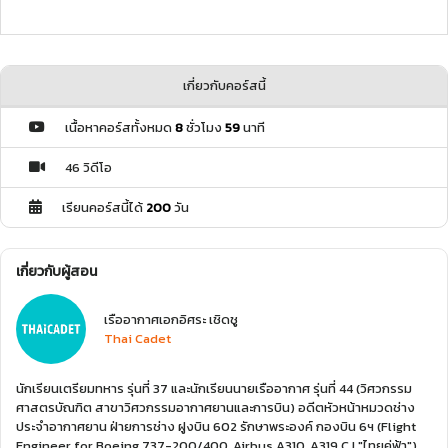
เกี่ยวกับคอร์สนี้
เนื้อหาคอร์สทั้งหมด
8
ชั่วโมง
59
นาที
46 วิดีโอ
เรียนคอร์สนี้ได้
200
วัน
เกี่ยวกับผู้สอน
เรืออากาศเอกอิศระ เชิดชู
Thai Cadet
นักเรียนเตรียมทหาร รุ่นที่ 37 และนักเรียนนายเรืออากาศ รุ่นที่ 44 (วิศวกรรม
ศาสตรบัณฑิต สาขาวิศวกรรมอากาศยานและการบิน) อดีตหัวหน้าหมวดช่าง
ประจำอากาศยาน ฝ่ายการช่าง ฝูงบิน 602 รักษาพระองค์ กองบิน 6ฯ (Flight
Engineer for Boeing 737-200/400, Airbus A310, A319 CJ "ไทยคู่ฟ้า")