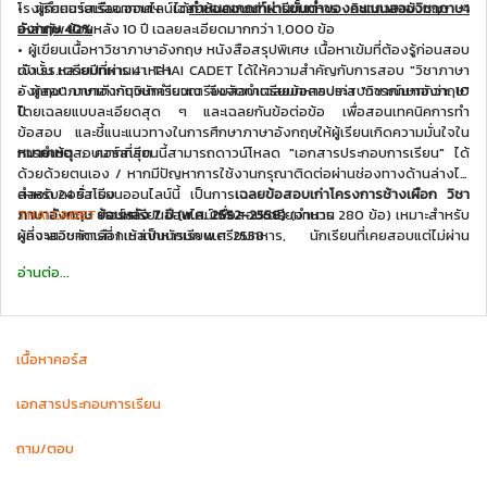
โรงเรียนนายเรืออากาศฯ ได้
• ผู้ทำคอร์สเรียนออนไลน์เฉลยข้อสอบเก่าเตรียมทหาร วิชาภาษาอังกฤษ 4
กำหนดเกณฑ์ผ่านขั้นต่ำของคะแนนสอบวิชาภาษา
อังกฤษ 40%
เหล่าทัพ ย้อนหลัง 10 ปี เฉลยละเอียดมากกว่า 1,000 ข้อ
• ผู้เขียนเนื้อหาวิชาภาษาอังกฤษ หนังสือสรุปพิเศษ เนื้อหาเข้มที่ต้องรู้ก่อนสอบ
ดังนั้น หลายปีที่ผ่านมา THAI CADET ได้ให้ความสำคัญกับการสอบ "วิชาภาษา
เข้า รร.เตรียมทหาร 4 เหล่า
อังกฤษ" มากเท่ากับวิชาคำนวณ จึงจัดทำเฉลยข้อสอบเก่า "วิชาภาษาอังกฤษ"
• ผู้สอนภาษาอังกฤษนักเรียนเตรียมสอบเตรียมทหารประสบการณ์มากกว่า 10
โดยเฉลยแบบละเอียดสุด ๆ และเฉลยกันข้อต่อข้อ เพื่อสอนเทคนิคการทำ
ปี
ข้อสอบ และชี้แนะแนวทางในการศึกษาภาษาอังกฤษให้ผู้เรียนเกิดความมั่นใจใน
การทำข้อสอบมากที่สุด
หมายเหตุ :
คอร์สเรียนนี้สามารถดาวน์โหลด "เอกสารประกอบการเรียน" ได้
ด้วยด้วยตนเอง / หากมีปัญหาการใช้งานกรุณาติดต่อผ่านช่องทางด้านล่างได้
สำหรับคอร์สเรียนออนไลน์นี้ เป็นการ
ตลอด 24 ชั่วโมง
---
เฉลยข้อสอบเก่าโครงการช้างเผือก วิชา
ภาษาอังกฤษ ย้อนหลัง 7 ปี (พ.ศ. 2552-2558)
THAI CADET
คอร์สเรียนออนไลน์เพื่อสอบเตรียมทหาร
(จำนวน 280 ข้อ)
เหมาะสำหรับ
ผู้ที่จะสอบคัดเลือกเข้าเป็นนักเรียนเตรียมทหาร, นักเรียนที่เคยสอบแต่ไม่ผ่าน
ผลงานวิชาการที่ 1 เหล่าทหารบก พ.ศ. 2558
เกณฑ์วิชาภาษาอังกฤษ 30-40% ของเหล่าต่างๆ, โรงเรียนช่างฝีมือทหาร,
TEL./LINE : 095-942-9193
อ่านต่อ...
โรงเรียนจ่าอากาศ, เตรียมวิศวกรรมศาสตร์ ตลอดจนสอบเข้าเรียนต่อใน
www.thaicadet.org
โรงเรียนของเหล่าทัพอีกด้วย
www.facebook.com/thaicadet
www.coursesquare.co/ThaiCadet
เนื้อหาคอร์ส
เอกสารประกอบการเรียน
ถาม/ตอบ