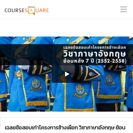
เฉลยข้อสอบเก่าโครงการช้างเผือก วิชาภาษาอังกฤษ ย้อน