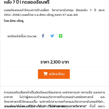
หลัง 7 ปี l ทดลองเรียนฟรี
เฉลยข้อสอบเก่าโครงการช้างเผือก วิชาภาษาอังกฤษ ย้อนหลัง 7 ปี (พ.ศ.
2552-2558) เฉลยโดย ร.อ.อิศระ เชิดชู (นตท.37 นนอ.44)
โดย
อิศระ เชิดชู
แชร์คอร์สนี้บน Social :
ราคา 2,100 บาท
สมัครเรียน
การสอบคัดเลือกเข้าเป็นนักเรียนเตรียมทหาร เหล่าทหารบก ทหารเรือ และทหาร
อากาศ ไม่ว่าผู้สอบจะทำคะแนนวิชาภาคคำนวณอย่างคณิตศาสตร์ และ
วิทยาศาสตร์ได้คะแนนเต็ม แต่หากไม่สามารถทำคะแนนวิชาภาษาอังกฤษให้ผ่าน
สอนโดย อ.แฮท เตรียมทหาร 37 เรืออากาศ 44
ตามเกณฑ์ที่กำหนดไว้ได้ ก็ถือว่า
"ไม่ผ่านการสอบภาควิชาการ"
ทั้งนี้ เพราะ