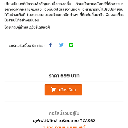
เสียงเป็นบทที่มีความสำคัญบทหนึ่งของคลื่น ด้วยเนื้อหาและโจทย์ที่คัดสรรมา
อย่างดีจากหลายๆแหล่ง จึงมั่นใจได้เลยว่าน้องๆ จะสามารถนำไปใช้ประโยชน์
ได้อย่างเต็มที่ ในสนามสอบและด้วยเทคนิคต่างๆ ที่คิดค้นขึ้นมาจึงเพียงพอที่จะ
ไปสอบได้อย่างแน่นอน
โดย
กฤษฎ์กำพล ภูวัชร์เดชพงศ์
แชร์คอร์สนี้บน Social :
ราคา 699 บาท
สมัครเรียน
คอร์สนี้รวมอยู่ใน
บุฟเฟ่ต์ฟิสิกส์ เตรียมสอบ TCAS62
สมัครเรียนแบบบุฟเฟต์