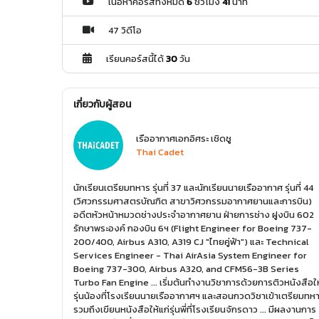
เนื้อหาคอร์สทั้งหมด
6
ชั่วโมง
41
นาที
47 วิดีโอ
เรียนคอร์สนี้ได้
30
วัน
เกี่ยวกับผู้สอน
เรืออากาศเอกอิศระ เชิดชู
Thai Cadet
นักเรียนเตรียมทหาร รุ่นที่ 37 และนักเรียนนายเรืออากาศ รุ่นที่ 44
(วิศวกรรมศาสตรบัณฑิต สาขาวิศวกรรมอากาศยานและการบิน)
อดีตหัวหน้าหมวดช่างประจำอากาศยาน ฝ่ายการช่าง ฝูงบิน 602
รักษาพระองค์ กองบิน 6ฯ (Flight Engineer for Boeing 737-
200/400, Airbus A310, A319 CJ "ไทยคู่ฟ้า") และ Technical
Services Engineer - Thai AirAsia System Engineer for
Boeing 737-300, Airbus A320, and CFM56-3B Series
Turbo Fan Engine ... เริ่มต้นทำงานวิชาการด้วยการติวหนังสือให
รุ่นน้องที่โรงเรียนนายเรืออากาศฯ และสอนกวดวิชาเข้าเตรียมทห
รวมถึงเขียนหนังสือให้แก่รุ่นพี่ที่โรงเรียนจักรดาว ... มีผลงานการ