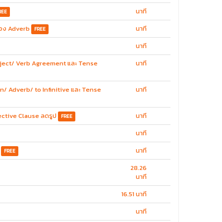
นาที
REE
บของ Adverb
นาที
FREE
นาที
 Subject/ Verb Agreement และ Tense
นาที
oun/ Adverb/ to Infinitive และ Tense
นาที
jective Clause ลดรูป
นาที
FREE
นาที
นาที
FREE
28.26
นาที
16.51 นาที
นาที