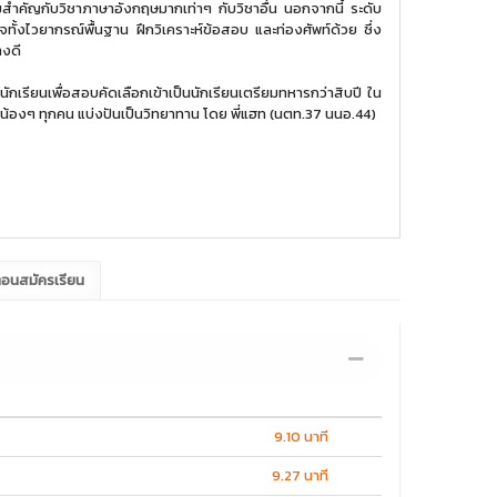
าษาอังกฤษมากเท่าๆ กับวิชาอื่น นอกจากนี้ ระดับ
ื้นฐาน ฝึกวิเคราะห์ข้อสอบ และท่องศัพท์ด้วย ซึ่ง
อย่างดี
ักเรียนเพื่อสอบคัดเลือกเข้าเป็นนักเรียนเตรียมทหารกว่าสิบปี ใน
บน้องๆ ทุกคน แบ่งปันเป็นวิทยาทาน โดย พี่แฮท (นตท.37 นนอ.44)
ตอนสมัครเรียน
9.10 นาที
9.27 นาที