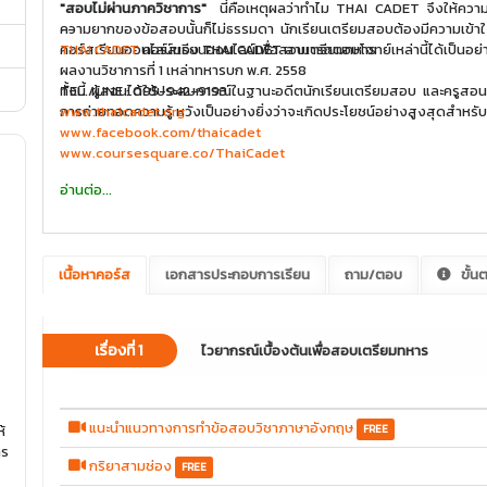
"สอบไม่ผ่านภาควิชาการ"
นี่คือเหตุผลว่าทำไม THAI CADET จึงให้ความสำคัญกับวิชาภ
ความยากของข้อสอบนั้นก็ไม่ธรรมดา นักเรียนเตรียมสอบต้องมีความเข้าใจทั้งไวยากรณ์พ
--
THAI CADET
คอร์สเรียนออนไลน์เพื่อสอบเตรียมทหาร
คอร์สเรียนออนไลน์ของ THAI CADET สามารถตอบโจทย์เหล่านี้ได้เป็น
ผลงานวิชาการที่ 1 เหล่าทหารบก พ.ศ. 2558
ทั้งนี้ ผู้สอนได้ใช้ประสบการณ์ในฐานะอดีตนักเรียนเตรียมสอบ และครูสอนน
TEL./LINE : 095-942-9193
การถ่ายทอดความรู้ หวังเป็นอย่างยิ่งว่าจะเกิดประโยชน์อย่างสูงสุดสำหรั
www.thaicadet.org
www.facebook.com/thaicadet
www.coursesquare.co/ThaiCadet
อ่านต่อ...
เนื้อหาคอร์ส
เอกสารประกอบการเรียน
ถาม/ตอบ
ขั้น
เรื่องที่ 1
ไวยากรณ์เบื้องต้นเพื่อสอบเตรียมทหาร
แนะนำแนวทางการทำข้อสอบวิชาภาษาอังกฤษ
FREE
้
าร
กริยาสามช่อง
FREE