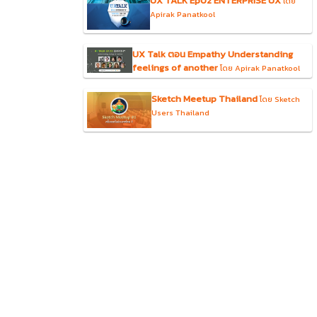
UX TALK Ep02 ENTERPRISE UX
โดย
Apirak Panatkool
UX Talk ตอน Empathy Understanding
feelings of another
โดย Apirak Panatkool
Sketch Meetup Thailand
โดย Sketch
Users Thailand