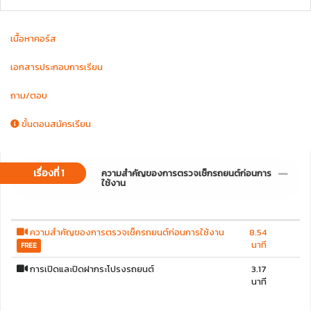
ประเทศไทย สถาบันพัฒนาทักษะและศักยภาพแรงงานในอุตสาหกรรมยานยนต์
ได้รับการรับรองจากสำนักงานคณะกรรมการส่งเสริมการศึกษาเอกชน (สช.)
เนื้อหาคอร์ส
กระทรวงศึกษาธิการ และสถาบันคุณวุฒิวิชาชีพ (องค์การมหาชน)
เอกสารประกอบการเรียน
ถาม/ตอบ
ขั้นตอนสมัครเรียน
เรื่องที่ 1
ความสำคัญของการตรวจเช็กรถยนต์ก่อนการ
ใช้งาน
ความสำคัญของการตรวจเช็ครถยนต์ก่อนการใช้งาน
8.54
นาที
FREE
การเปิดและปิดฝากระโปรงรถยนต์
3.17
นาที