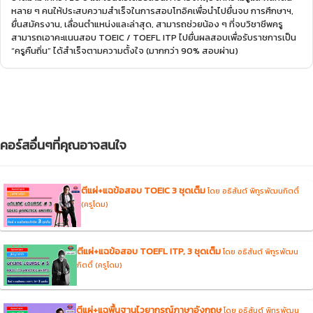
หลาย ๆ คนให้ประสบความสําเร็จในการสอบโทอิคเพื่อนําไปยื่นจบ การศึกษาฯ,
ยื่นสมัครงาน, เลื่อนตําแหน่งและล่าสุด, สามารถช่วยน้อง ๆ ที่จบวิชาชีพครู
สามารถเอาคะแนนสอบ TOEIC / TOEFL ITP ไปยื่นผลสอบเพื่อรับราชการเป็น
“ครูคืนถิ่น” ได้สําเร็จตามความตั้งใจ (มากกว่า 90% สอบผ่าน)
คอร์สอื่นๆที่คุณอาจสนใจ
ตีแผ่+แฉข้อสอบ TOEIC 3 ชุดเต็ม
โดย อธิสันต์ พิทูรพัฒนกิตติ์
(ครูโดม)
ตีแผ่+แฉข้อสอบ TOEFL ITP, 3 ชุดเต็ม
โดย อธิสันต์ พิทูรพัฒน
กิตติ์ (ครูโดม)
ตีแผ่+แฉพื้นฐานไวยากรณ์ภาษาอังกฤษ
โดย อธิสันต์ พิทูรพัฒน