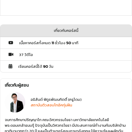
เกี่ยวกับคอร์สนี้
เนื้อหาคอร์สทั้งหมด
11
ชั่วโมง
50
นาที
37 วิดีโอ
เรียนคอร์สนี้ได้
90
วัน
เกี่ยวกับผู้สอน
อธิสันต์ พิทูรพัฒนกิตติ์ (ครูโดม)
สถาบันติวสอบโทอิคทุ่มฝัน
จบการศึกษาปริญญาโท คณะวิศวกรรมโยธา มหาวิทยาลัยเทคโนโลยี
พระจอมเกล้าธนบรุี ปัจจุบันเป็นวิศวกรโยธา มีประสบการณ์ทำงานกับบริษัทข้าม
ชาติมามากกว่า 20 ปี และเป็นติวเตอร์สอนภาษาอังกฤษ ให้ความรู้และผลักดัน