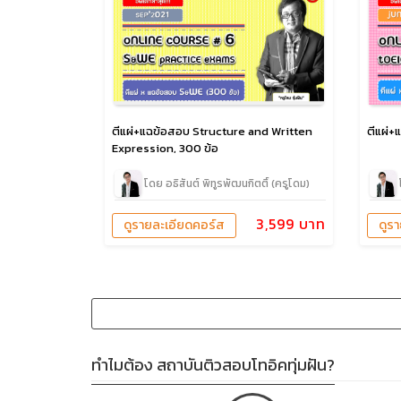
ตีแผ่+แฉข้อสอบ Structure and Written
ตีแผ่+
Expression, 300 ข้อ
โดย อธิสันต์ พิทูรพัฒนกิตติ์ (ครูโดม)
3,599 บาท
ดูรายละเอียดคอร์ส
ดูร
ทำไมต้อง สถาบันติวสอบโทอิคทุ่มฝัน?