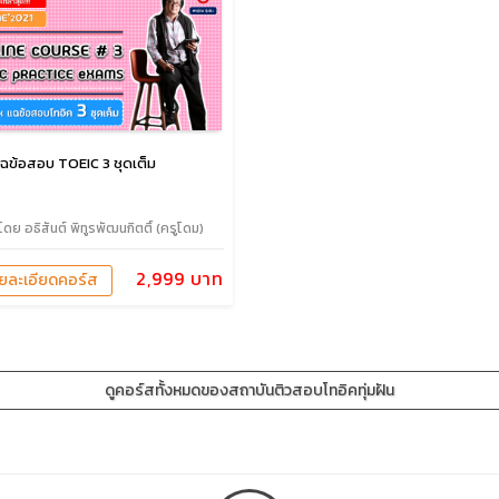
แฉข้อสอบ TOEIC 3 ชุดเต็ม
โดย อธิสันต์ พิทูรพัฒนกิตติ์ (ครูโดม)
2,999 บาท
ายละเอียดคอร์ส
ดูคอร์สทั้งหมดของสถาบันติวสอบโทอิคทุ่มฝัน