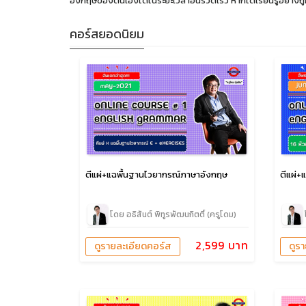
อังกฤษของตนเองได้ในระยะเวลาอันรวดเร็ว หากได้เรียนรู้อย่างถูก
คอร์สยอดนิยม
ตีแผ่+แฉพื้นฐานไวยากรณ์ภาษาอังกฤษ
ตีแผ่+
โดย อธิสันต์ พิทูรพัฒนกิตติ์ (ครูโดม)
2,599 บาท
ดูรายละเอียดคอร์ส
ดูร