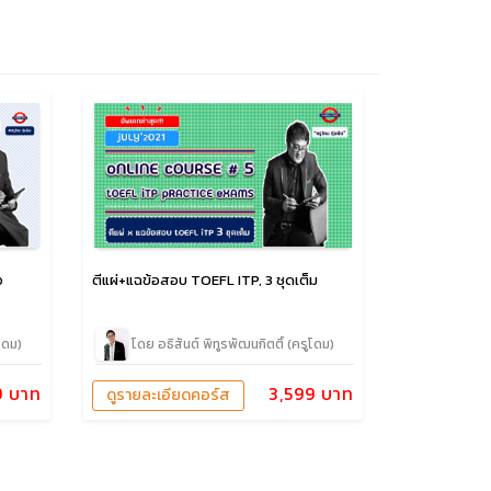
อ
ตีแผ่+แฉข้อสอบ TOEFL ITP, 3 ชุดเต็ม
โดม)
โดย อธิสันต์ พิทูรพัฒนกิตติ์ (ครูโดม)
9 บาท
3,599 บาท
ดูรายละเอียดคอร์ส