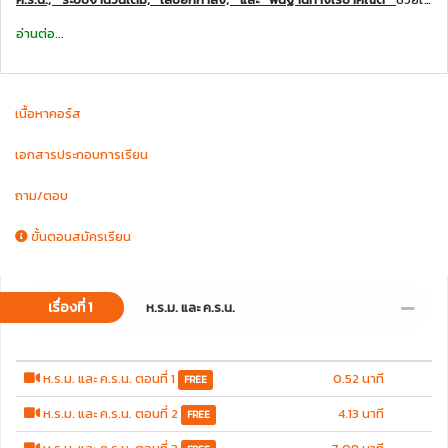
นักเรียนเข้าใจเนื้อหาที่เรียนในห้องได้มากยิ่งขึ้น และเพิ่มคะแนนในการสอบ เมื่อ
อ่านต่อ...
เรียนแล้ว ตอนคอร์สนี้ยังมีแบบฝึกหัด สสวท. พร้อมเฉลย ให้ได้ฝึกคิด และลอง
ทำกันอีกด้วย
เนื้อหาคอร์ส
เอกสารประกอบการเรียน
ถาม/ตอบ
ขั้นตอนสมัครเรียน
เรื่องที่ 1
ห.ร.ม. และ ค.ร.น.
ห.ร.ม. และ ค.ร.น. ตอนที่ 1
0.52 นาที
FREE
ห.ร.ม. และ ค.ร.น. ตอนที่ 2
4.13 นาที
FREE