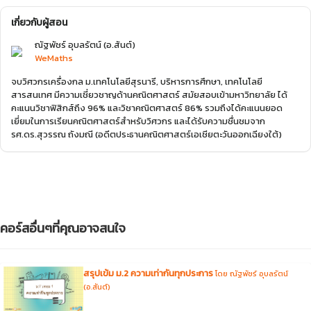
เกี่ยวกับผู้สอน
ณัฐพัชร์ อุบลรัตน์ (อ.สันต์)
WeMaths
จบวิศวกรเครื่องกล ม.เทคโนโลยีสุรนารี, บริหารการศึกษา, เทคโนโลยี
สารสนเทศ มีความเชี่ยวชาญด้านคณิตศาสตร์ สมัยสอบเข้ามหาวิทยาลัย ได้
คะแนนวิชาฟิสิกส์ถึง 96% และวิชาคณิตศาสตร์ 86% รวมถึงได้คะแนนยอด
เยี่ยมในการเรียนคณิตศาสตร์สำหรับวิศวกร และได้รับความชื่นชมจาก
รศ.ดร.สุวรรณ ถังมณี (อดีตประธานคณิตศาสตร์เอเชียตะวันออกเฉียงใต้)
คอร์สอื่นๆที่คุณอาจสนใจ
สรุปเข้ม ม.2 ความเท่ากันทุกประการ
โดย ณัฐพัชร์ อุบลรัตน์
(อ.สันต์)