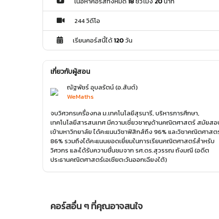
เนื้อหาคอร์สทั้งหมด
18
ชั่วโมง
20
นาที
244 วิดีโอ
เรียนคอร์สนี้ได้
120
วัน
เกี่ยวกับผู้สอน
ณัฐพัชร์ อุบลรัตน์ (อ.สันต์)
WeMaths
จบวิศวกรเครื่องกล ม.เทคโนโลยีสุรนารี, บริหารการศึกษา,
เทคโนโลยีสารสนเทศ มีความเชี่ยวชาญด้านคณิตศาสตร์ สมัยสอ
เข้ามหาวิทยาลัย ได้คะแนนวิชาฟิสิกส์ถึง 96% และวิชาคณิตศาสตร
86% รวมถึงได้คะแนนยอดเยี่ยมในการเรียนคณิตศาสตร์สำหรับ
วิศวกร และได้รับความชื่นชมจาก รศ.ดร.สุวรรณ ถังมณี (อดีต
ประธานคณิตศาสตร์เอเชียตะวันออกเฉียงใต้)
คอร์สอื่น ๆ ที่คุณอาจสนใจ