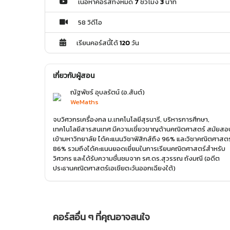
เนื้อหาคอร์สทั้งหมด
7
ชั่วโมง
3
นาที
58 วิดีโอ
เรียนคอร์สนี้ได้
120
วัน
เกี่ยวกับผู้สอน
ณัฐพัชร์ อุบลรัตน์ (อ.สันต์)
WeMaths
จบวิศวกรเครื่องกล ม.เทคโนโลยีสุรนารี, บริหารการศึกษา,
เทคโนโลยีสารสนเทศ มีความเชี่ยวชาญด้านคณิตศาสตร์ สมัยสอ
เข้ามหาวิทยาลัย ได้คะแนนวิชาฟิสิกส์ถึง 96% และวิชาคณิตศาสตร
86% รวมถึงได้คะแนนยอดเยี่ยมในการเรียนคณิตศาสตร์สำหรับ
วิศวกร และได้รับความชื่นชมจาก รศ.ดร.สุวรรณ ถังมณี (อดีต
ประธานคณิตศาสตร์เอเชียตะวันออกเฉียงใต้)
คอร์สอื่น ๆ ที่คุณอาจสนใจ