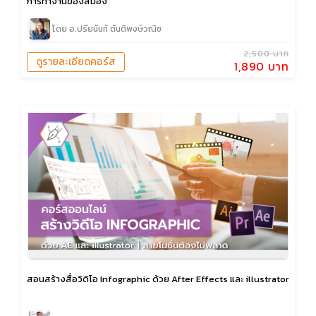
การทำงานของสมอง
โดย อ.ปรียนันท์ ตันติพงษ์วณิช
2,500 บาท
ดูรายละเอียดคอร์ส
1,890 บาท
สอนสร้างสื่อวิดิโอ Infographic ด้วย After Effects และ illustrator