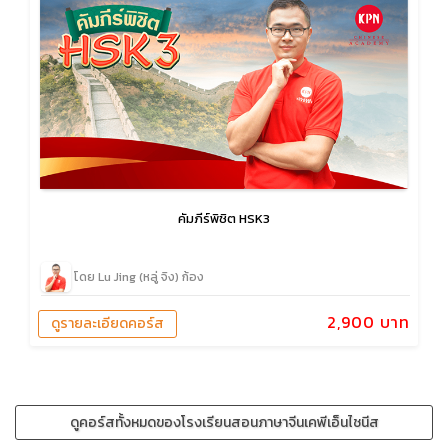
คัมภีร์พิชิต HSK3
โดย Lu Jing (หลู่ จิง) ก้อง
2,900 บาท
ดูรายละเอียดคอร์ส
ดูคอร์สทั้งหมดของโรงเรียนสอนภาษาจีนเคพีเอ็นไชนีส