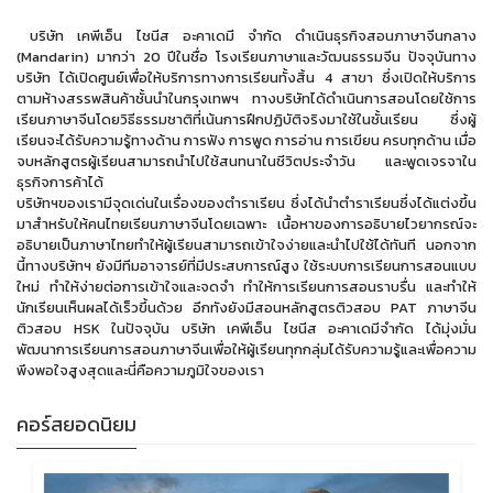
บริษัท เคพีเอ็น ไชนีส อะคาเดมี จำกัด ดำเนินธุรกิจสอนภาษาจีนกลาง
(Mandarin) มากว่า 20 ปีในชื่อ โรงเรียนภาษาและวัฒนธรรมจีน ปัจจุบันทาง
บริษัท ได้เปิดศูนย์เพื่อให้บริการทางการเรียนทั้งสิ้น 4 สาขา ซึ่งเปิดให้บริการ
ตามห้างสรรพสินค้าชั้นนำในกรุงเทพฯ ทางบริษัทได้ดำเนินการสอนโดยใช้การ
เรียนภาษาจีนโดยวิธีธรรมชาติที่เน้นการฝึกปฏิบัติจริงมาใช้ในชั้นเรียน ซึ่งผู้
เรียนจะได้รับความรู้ทางด้าน การฟัง การพูด การอ่าน การเขียน ครบทุกด้าน เมื่อ
จบหลักสูตรผู้เรียนสามารถนำไปใช้สนทนาในชีวิตประจำวัน และพูดเจรจาใน
ธุรกิจการค้าได้
บริษัทฯของเรามีจุดเด่นในเรื่องของตำราเรียน ซึ่งได้นำตำราเรียนซึ่งได้แต่งขึ้น
มาสำหรับให้คนไทยเรียนภาษาจีนโดยเฉพาะ เนื้อหาของการอธิบายไวยากรณ์จะ
อธิบายเป็นภาษาไทยทำให้ผู้เรียนสามารถเข้าใจง่ายและนำไปใช้ได้ทันที นอกจาก
นี้ทางบริษัทฯ ยังมีทีมอาจารย์ที่มีประสบการณ์สูง ใช้ระบบการเรียนการสอนแบบ
ใหม่ ทำให้ง่ายต่อการเข้าใจและจดจำ ทำให้การเรียนการสอนราบรื่น และทำให้
นักเรียนเห็นผลได้เร็วขึ้นด้วย อีกทังยังมีสอนหลักสูตรติวสอบ PAT ภาษาจีน
ติวสอบ HSK ในปัจจุบัน บริษัท เคพีเอ็น ไชนีส อะคาเดมีจำกัด ได้มุ่งมั่น
พัฒนาการเรียนการสอนภาษาจีนเพื่อให้ผู้เรียนทุกกลุ่มได้รับความรู้และเพื่อความ
พึงพอใจสูงสุดและนี่คือความภูมิใจของเรา
คอร์สยอดนิยม