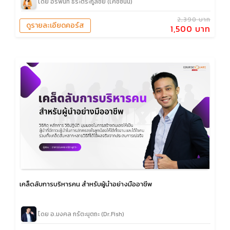
โดย อรพินท์ ธีระตระกูลชัย (โค้ชซันนี่)
2,390 บาท
ดูรายละเอียดคอร์ส
1,500 บาท
เคล็ดลับการบริหารคน สำหรับผู้นำอย่างมืออาชีพ
โดย อ.มงคล กรัตะนุตถะ (Dr.Fish)