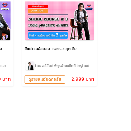
ฤษ
ตีแผ่+แฉข้อสอบ TOEIC 3 ชุดเต็ม
โดม)
โดย อธิสันต์ พิทูรพัฒนกิตติ์ (ครูโดม)
9 บาท
2,999 บาท
ดูรายละเอียดคอร์ส