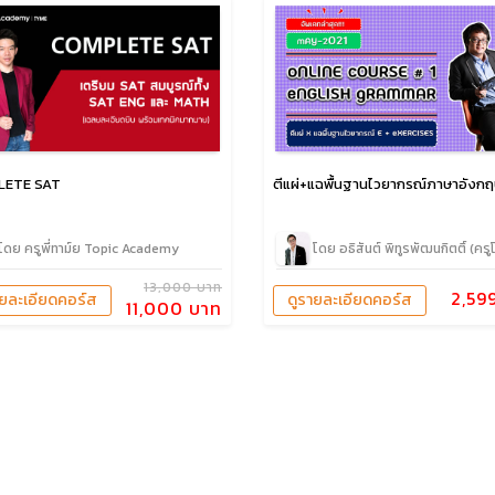
LETE SAT
ตีแผ่+แฉพื้นฐานไวยากรณ์ภาษาอังก
โดย ครูพี่ทาม์ย Topic Academy
โดย อธิสันต์ พิทูรพัฒนกิตติ์ (ครู
13,000 บาท
2,59
ายละเอียดคอร์ส
ดูรายละเอียดคอร์ส
11,000 บาท