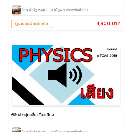
โดย พี่ณัฐ iSMILE (อ.ณัฐพล สรรพกิจกำจร)
4,900 บาท
ดูรายละเอียดคอร์ส
ฟิสิกส์ กลุ่มคลื่น เรื่องเสียง