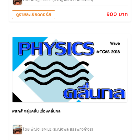
โดย พี่ณัฐ iSMILE (อ.ณัฐพล สรรพกิจกำจร)
900 บาท
ดูรายละเอียดคอร์ส
ฟิสิกส์ กลุ่มคลื่น เรื่องคลื่นกล
โดย พี่ณัฐ iSMILE (อ.ณัฐพล สรรพกิจกำจร)