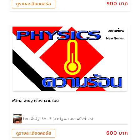
900 บาท
ดูรายละเอียดคอร์ส
ฟิสิกส์ พี่ณัฐ เรื่องความร้อน
โดย พี่ณัฐ iSMILE (อ.ณัฐพล สรรพกิจกำจร)
600 บาท
ดูรายละเอียดคอร์ส