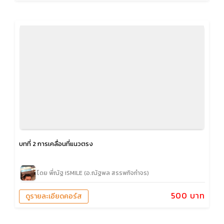
บทที่ 2 การเคลื่อนที่แนวตรง
โดย พี่ณัฐ iSMILE (อ.ณัฐพล สรรพกิจกำจร)
500 บาท
ดูรายละเอียดคอร์ส