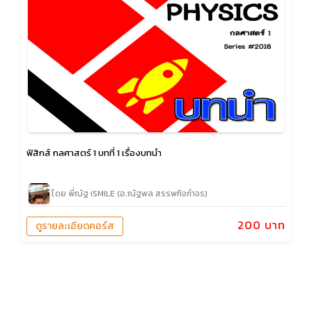
ฟิสิกส์ กลศาสตร์ 1 บทที่ 1 เรื่องบทนำ
โดย พี่ณัฐ iSMILE (อ.ณัฐพล สรรพกิจกำจร)
200 บาท
ดูรายละเอียดคอร์ส