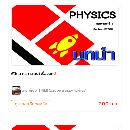
ฟิสิกส์ กลศาสตร์ 1 เรื่องบทนำ
โดย พี่ณัฐ iSMILE (อ.ณัฐพล สรรพกิจกำจร)
200 บาท
ดูรายละเอียดคอร์ส