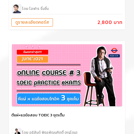
โดย โอฬาร รื่นชื่น
2,800 บาท
ดูรายละเอียดคอร์ส
ตีแผ่+แฉข้อสอบ TOEIC 3 ชุดเต็ม
โดย อธิสันต์ พิทูรพัฒนกิตติ์ (ครูโดม)