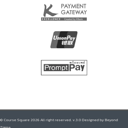
© Course Square 2026 All right reserved. v.3.0 Designed by Beyond
Zigma