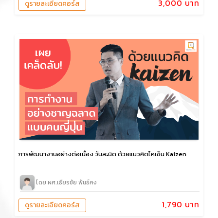
3,000 บาท
ดูรายละเอียดคอร์ส
การพัฒนางานอย่างต่อเนื่อง วันละนิด ด้วยแนวคิดไคเซ็น Kaizen
โดย ผศ.เธียรชัย พันธ์คง
1,790 บาท
ดูรายละเอียดคอร์ส