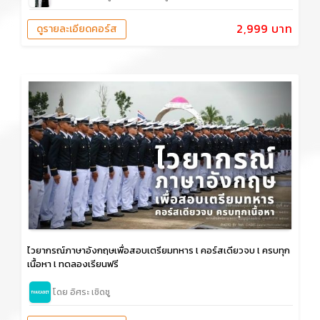
2,999 บาท
ดูรายละเอียดคอร์ส
ไวยากรณ์ภาษาอังกฤษเพื่อสอบเตรียมทหาร l คอร์สเดียวจบ l ครบทุก
เนื้อหา l ทดลองเรียนฟรี
โดย อิศระ เชิดชู