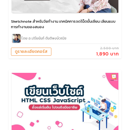
Sketchnote สำหรับวัยทำงาน เทคนิคการจดโน็ตขั้นเซียน เลียนแบบ
การทำงานของสมอง
โดย อ.ปรียนันท์ ตันติพงษ์วณิช
2,500 บาท
ดูรายละเอียดคอร์ส
1,890 บาท