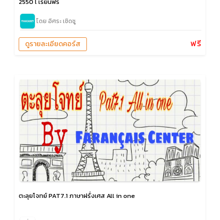
2550 l เรียนฟรี
โดย อิศระ เชิดชู
ฟรี
ดูรายละเอียดคอร์ส
ตะลุยโจทย์ PAT7.1 ภาษาฝรั่งเศส All in one