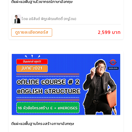
ตีแผ่+แฉพื้นฐานไวยากรณ์ภาษาอังกฤษ
โดย อธิสันต์ พิทูรพัฒนกิตติ์ (ครูโดม)
2,599 บาท
ดูรายละเอียดคอร์ส
ตีแผ่+แฉพื้นฐานโครงสร้างภาษาอังกฤษ