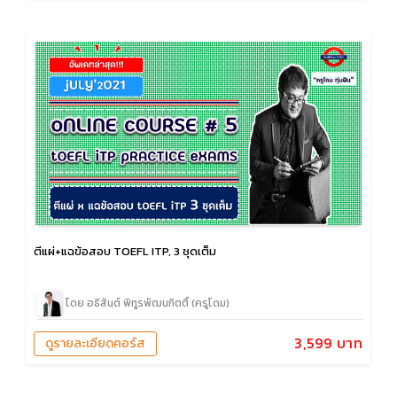
ตีแผ่+แฉข้อสอบ TOEFL ITP, 3 ชุดเต็ม
โดย อธิสันต์ พิทูรพัฒนกิตติ์ (ครูโดม)
3,599 บาท
ดูรายละเอียดคอร์ส