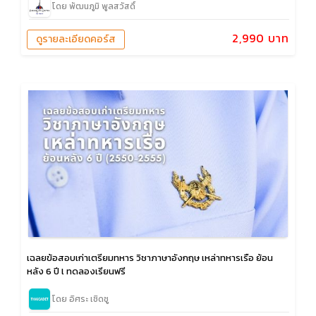
โดย พัฒนภูมิ พูลสวัสดิ์
2,990 บาท
ดูรายละเอียดคอร์ส
เฉลยข้อสอบเก่าเตรียมทหาร วิชาภาษาอังกฤษ เหล่าทหารเรือ ย้อน
หลัง 6 ปี l ทดลองเรียนฟรี
โดย อิศระ เชิดชู