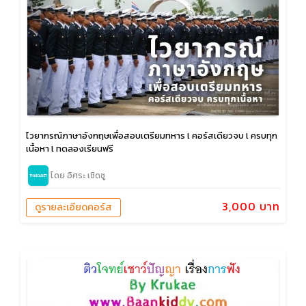
ไวยากรณ์ภาษาอังกฤษเพื่อสอบเตรียมทหาร l คอร์สเดียวจบ l ครบทุก
เนื้อหา l ทดลองเรียนฟรี
โดย อิศระ เชิดชู
3,000 บาท
ดูรายละเอียดคอร์ส