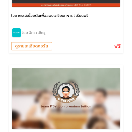
ไวยากรณ์เบื้องต้นเพื่อสอบเตรียมทหาร l เรียนฟรี
โดย อิศระ เชิดชู
ฟรี
ดูรายละเอียดคอร์ส