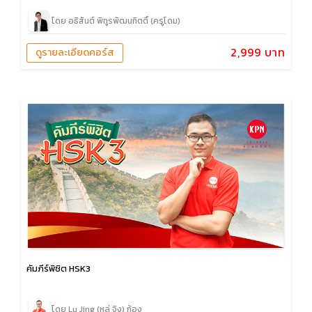
โดย อธิสันต์ พิทูรพัฒนกิตติ์ (ครูโดม)
2,999 บาท
ดูรายละเอียดคอร์ส
คัมภีร์พิชิต HSK3
โดย Lu Jing (หลู่ จิง) ก้อง