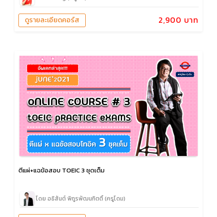
2,900 บาท
ดูรายละเอียดคอร์ส
ตีแผ่+แฉข้อสอบ TOEIC 3 ชุดเต็ม
โดย อธิสันต์ พิทูรพัฒนกิตติ์ (ครูโดม)