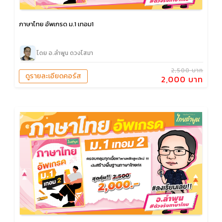
ภาษาไทย อัพเกรด ม.1 เทอม1
โดย อ.ลำพูน ดวงโสมา
2,500 บาท
ดูรายละเอียดคอร์ส
2,000 บาท