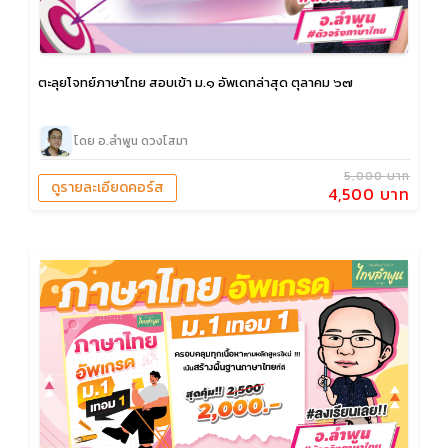
ตะลุยโจทย์ภาษาไทย สอบเข้า ม.๑ อัพเดทล่าสุด ตุลาคม ๖๗
โดย อ.ลำพูน ดวงโสมา
5,000 บาท
ดูรายละเอียดคอร์ส
4,500 บาท