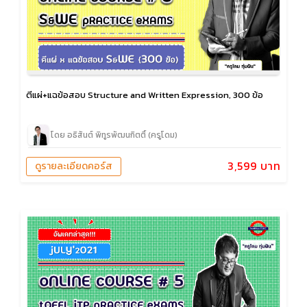
ตีแผ่+แฉข้อสอบ Structure and Written Expression, 300 ข้อ
โดย อธิสันต์ พิทูรพัฒนกิตติ์ (ครูโดม)
3,599 บาท
ดูรายละเอียดคอร์ส