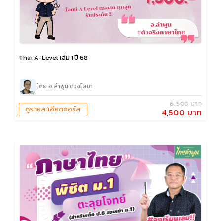
Thai A-Level เล่ม 1 ปี 68
โดย อ.ลำพูน ดวงโสมา
6,500 บาท
ดูรายละเอียดคอร์ส
4,500 บาท