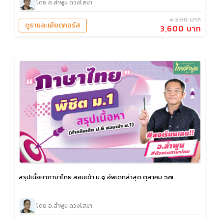
โดย อ.ลำพูน ดวงโสมา
4,500 บาท
ดูรายละเอียดคอร์ส
3,600 บาท
สรุปเนื้อหาภาษาไทย สอบเข้า ม.๑ อัพเดทล่าสุด ตุลาคม ๖๗
โดย อ.ลำพูน ดวงโสมา