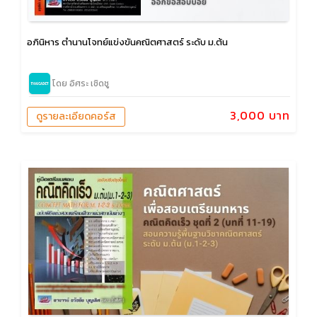
อภินิหาร ตำนานโจทย์แข่งขันคณิตศาสตร์ ระดับ ม.ต้น
โดย อิศระ เชิดชู
3,000 บาท
ดูรายละเอียดคอร์ส