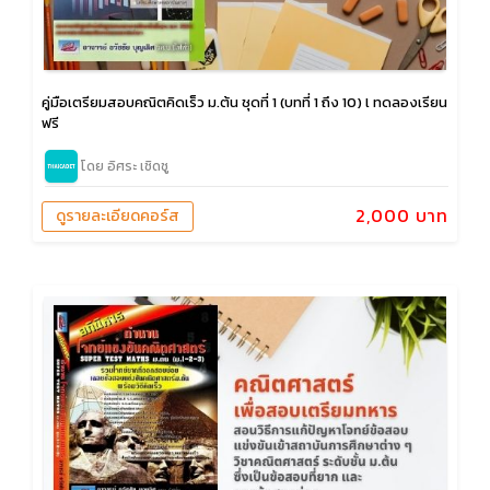
คู่มือเตรียมสอบคณิตคิดเร็ว ม.ต้น ชุดที่ 1 (บทที่ 1 ถึง 10) l ทดลองเรียน
ฟรี
โดย อิศระ เชิดชู
2,000 บาท
ดูรายละเอียดคอร์ส