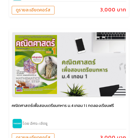
3,000 บาท
ดูรายละเอียดคอร์ส
คณิตศาสตร์เพื่อสอบเตรียมทหาร ม.4 เทอม 1 l ทดลองเรียนฟรี
โดย อิศระ เชิดชู
3,000 บาท
ดูรายละเอียดคอร์ส