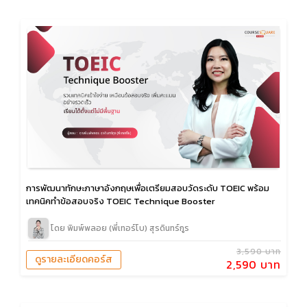
การพัฒนาทักษะภาษาอังกฤษเพื่อเตรียมสอบวัดระดับ TOEIC พร้อม
เทคนิคทำข้อสอบจริง TOEIC Technique Booster
โดย พิมพ์พลอย (พี่เทอร์โบ) สุรดินทร์กูร
3,590 บาท
ดูรายละเอียดคอร์ส
2,590 บาท