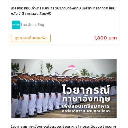
เฉลยข้อสอบเก่าเตรียมทหาร วิชาภาษาอังกฤษ เหล่าทหารอากาศ ย้อน
หลัง 7 ปี l ทดลองเรียนฟรี
โดย อิศระ เชิดชู
1,800 บาท
ดูรายละเอียดคอร์ส
ไวยากรณ์ภาษาอังกฤษเพื่อสอบเตรียมทหาร l คอร์สเดียวจบ l ครบทุก