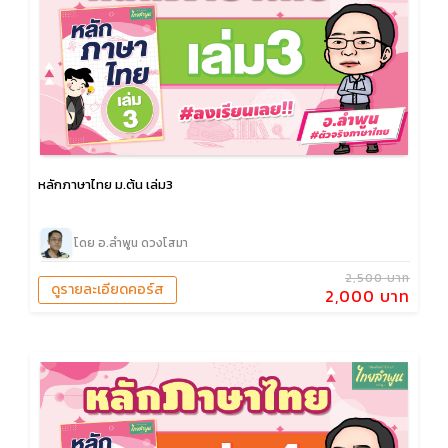
หลักภาษาไทย ม.ต้น เล่ม3
โดย อ.ลำพูน ดวงโสมา
2,500 บาท
ดูรายละเอียดคอร์ส
2,000 บาท