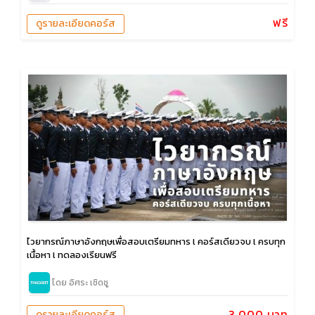
ฟรี
ดูรายละเอียดคอร์ส
ไวยากรณ์ภาษาอังกฤษเพื่อสอบเตรียมทหาร l คอร์สเดียวจบ l ครบทุก
เนื้อหา l ทดลองเรียนฟรี
โดย อิศระ เชิดชู
3,000 บาท
ดูรายละเอียดคอร์ส