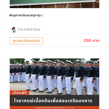
พันธุศาสตร์แสนสนุก Ep.1
โดย อาทิตย์ ฉิมกุล
250 บาท
ดูรายละเอียดคอร์ส