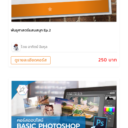
พันธุศาสตร์แสนสนุก Ep.2
โดย อาทิตย์ ฉิมกุล
250 บาท
ดูรายละเอียดคอร์ส