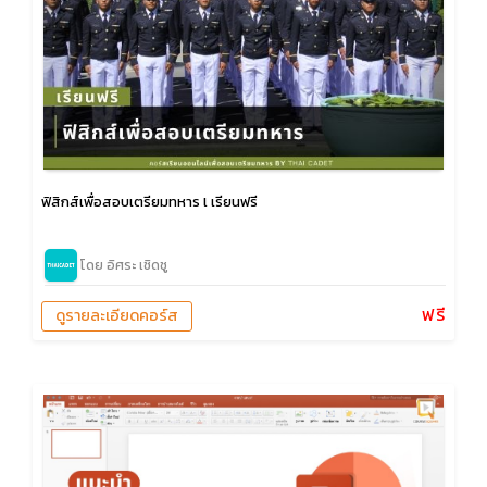
ฟิสิกส์เพื่อสอบเตรียมทหาร l เรียนฟรี
โดย อิศระ เชิดชู
ฟรี
ดูรายละเอียดคอร์ส