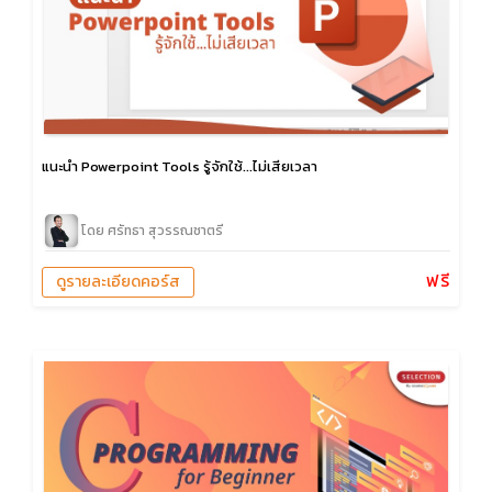
แนะนำ Powerpoint Tools รู้จักใช้...ไม่เสียเวลา
โดย ศรัทธา สุวรรณชาตรี
ฟรี
ดูรายละเอียดคอร์ส