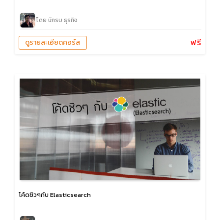
โดย นักรบ ธุรกิจ
ฟรี
ดูรายละเอียดคอร์ส
โค้ดชิวๆกับ Elasticsearch