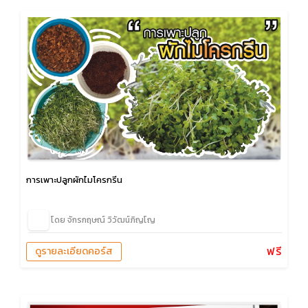
การเพาะปลูกผักไมโครกรีน
โดย จักรกฤษณ์ วิวัฒน์ภิญโญ
ฟรี
ดูรายละเอียดคอร์ส