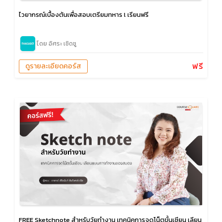
ไวยากรณ์เบื้องต้นเพื่อสอบเตรียมทหาร l เรียนฟรี
โดย อิศระ เชิดชู
ฟรี
ดูรายละเอียดคอร์ส
FREE Sketchnote สำหรับวัยทำงาน เทคนิคการจดโน็ตขั้นเซียน เลียน