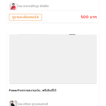
โดย อาจารย์จิรฐา อัคนิทัต
500 บาท
ดูรายละเอียดคอร์ส
PowerPoint ผลงานเด่น...พรีเซ้นต์ได้
โดย ศรัทธา สุวรรณชาตรี