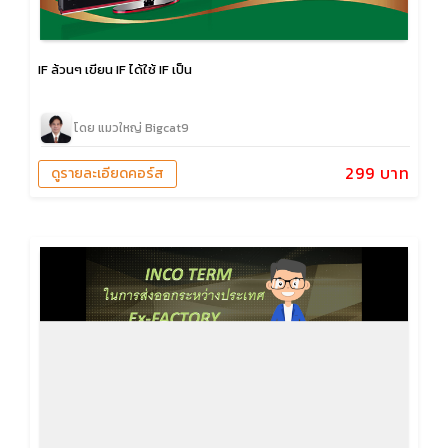
IF ล้วนๆ เขียน IF ได้ใช้ IF เป็น
โดย แมวใหญ่ Bigcat9
299 บาท
ดูรายละเอียดคอร์ส